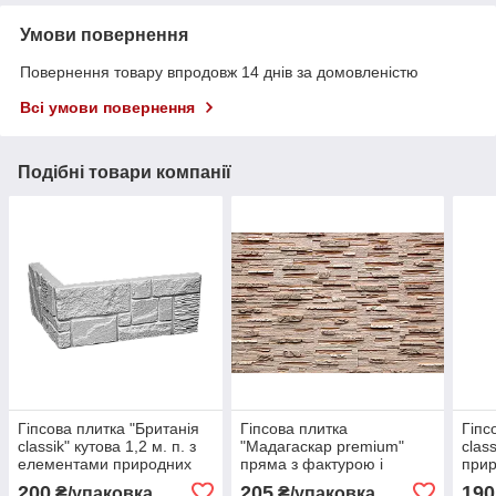
Умови повернення
Повернення товару впродовж 14 днів за домовленістю
Всі умови повернення
Подібні товари компанії
Гіпсова плитка "Британія
Гіпсова плитка
Гіпс
classik" кутова 1,2 м. п. з
"Мадагаскар premium"
clas
елементами природних
пряма з фактурою і
при
каменів різної фактури
забарвленням природного
200
205
190
₴/упаковка
₴/упаковка