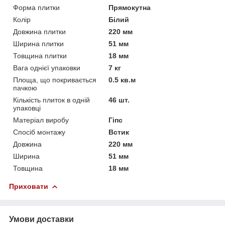
Форма плитки
Прямокутна
Колір
Білий
Довжина плитки
220 мм
Ширина плитки
51 мм
Товщина плитки
18 мм
Вага однієї упаковки
7 кг
Площа, що покривається
0.5 кв.м
пачкою
Кількість плиток в одній
46 шт.
упаковці
Матеріал виробу
Гіпс
Спосіб монтажу
Встик
Довжина
220 мм
Ширина
51 мм
Товщина
18 мм
Приховати
Умови доставки